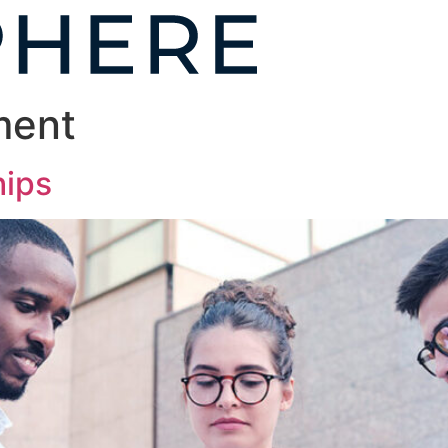
ment
hips