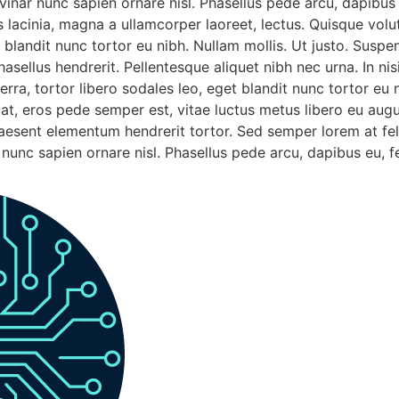
ulvinar nunc sapien ornare nisl. Phasellus pede arcu, dapibu
s lacinia, magna a ullamcorper laoreet, lectus. Quisque volut
et blandit nunc tortor eu nibh. Nullam mollis. Ut justo. Sus
asellus hendrerit. Pellentesque aliquet nibh nec urna. In nisi
iverra, tortor libero sodales leo, eget blandit nunc tortor eu
at, eros pede semper est, vitae luctus metus libero eu augu
aesent elementum hendrerit tortor. Sed semper lorem at felis
 nunc sapien ornare nisl. Phasellus pede arcu, dapibus eu, 