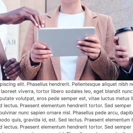
cing elit. Phasellus hendrerit. Pellentesque aliquet nibh nec
in laoreet viverra, tortor libero sodales leo, eget blandit nun
putate volutpat, eros pede semper est, vitae luctus metus l
d lectus. Praesent elementum hendrerit tortor. Sed semper l
 pulvinar nunc sapien ornare nisl. Phasellus pede arcu, dapi
odo quis, gravida id, est. Sed lectus. Praesent elementum h
d lectus. Praesent elementum hendrerit tortor. Sed semper l